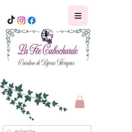
La Fée Cabocharde
Création de Bijoux Féériques