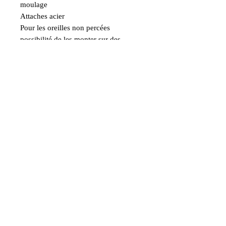
moulage
Attaches acier
Pour les oreilles non percées
possibilité de les monter sur des
créoles à clips en acier de 13 mm de
diamètre sur demande.
Label Artisan d'Art
La Fée Cabocharde Créations Artisanales de bijoux Féériques
3 route des Mérys, Les Mérys, 37800 Maillé
la.fee.cabocharde@hotmail.com
06.59.46.09.52
Modalités d'envois