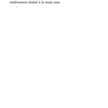
entièrement réalisé à la main sans
moulage.
Livré dans sa pochette cadeau
Label Artisan d'Art
La Fée Cabocharde Créations Artisanales de bijoux Féériques
3 route des Mérys, Les Mérys, 37800 Maillé
la.fee.cabocharde@hotmail.com
06.59.46.09.52
Modalités d'envois
Paiement par CB sécurisé SUMUP, Google
Pay ou PAYPAL
Conditions générales de vente