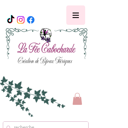
La Fée Cabocharde
Création de Bijoux Féériques