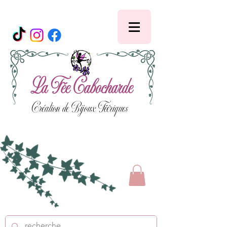
La Fée Cabocharde
Création de Bijoux Féériques