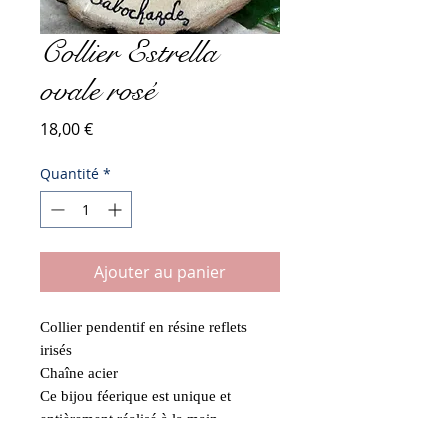
Collier Estrella
ovale rosé
Prix
18,00 €
Quantité
*
Ajouter au panier
Collier pendentif en résine reflets
irisés
Chaîne acier
Ce bijou féerique est unique et
entièrement réalisé à la main