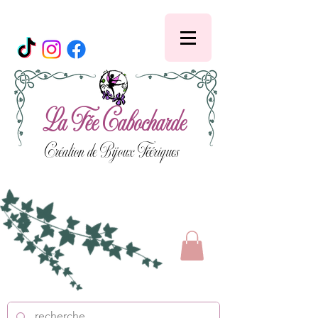
La Fée Cabocharde
Création de Bijoux Féériques