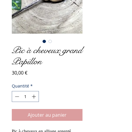
Pic à cheveux grand
Papillon
Prix
30,00 €
Quantité
*
Ajouter au panier
Pic à cheveux en alliage argenté