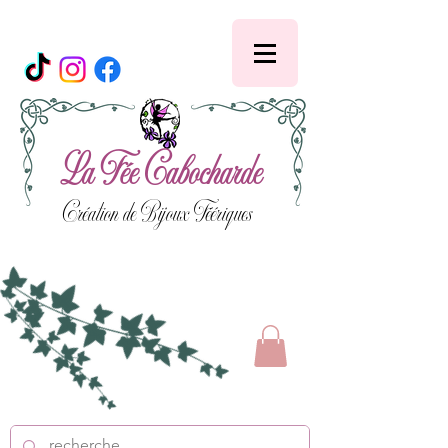
La Fée Cabocharde
Création de Bijoux Féériques