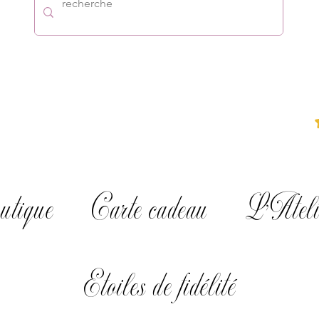
utique
Carte cadeau
L'Ateli
Etoiles de fidélité