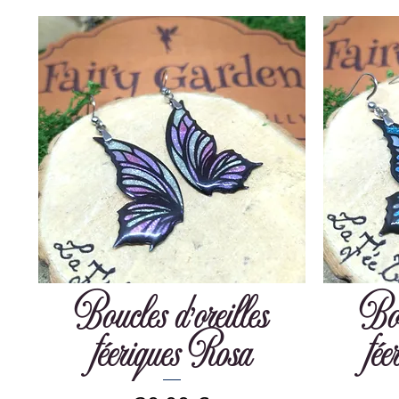
Boucles d'oreilles
Bou
féeriques Rosa
fé