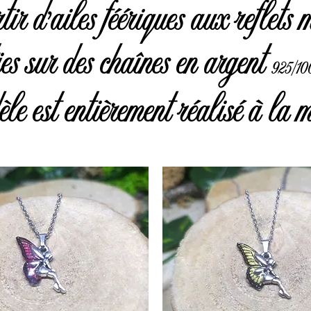
tir d'ailes féériques aux reflets 
ies sur des chaînes en argent
925/10
 est entièrement réalisé à la 