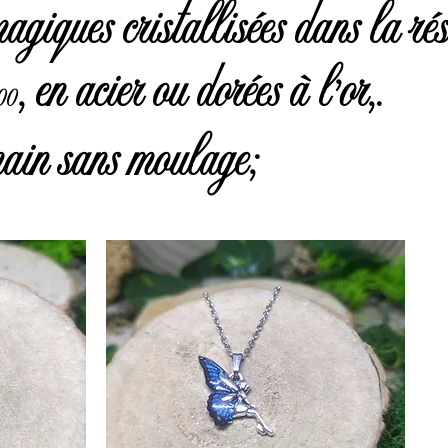
magiques cristallisées dans la rés
, en acier ou dorées à l'or,.
00
main sans moulage;