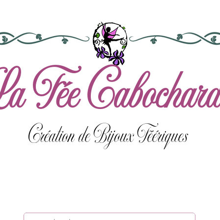
a Fée Cabochard
Création de Bijoux Féériques