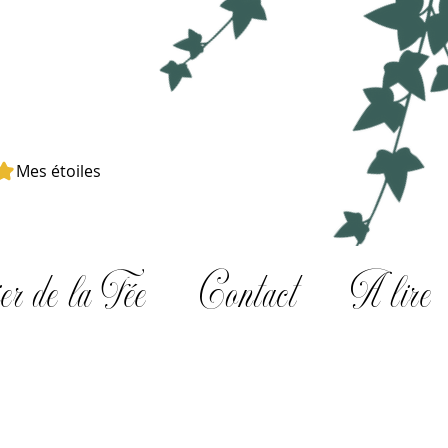
Mes étoiles
er de la Fée
Contact
A lire