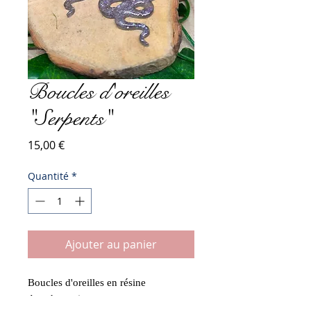
Boucles d'oreilles
"Serpents"
Prix
15,00 €
Quantité
*
Ajouter au panier
Boucles d'oreilles en résine
Attaches acier