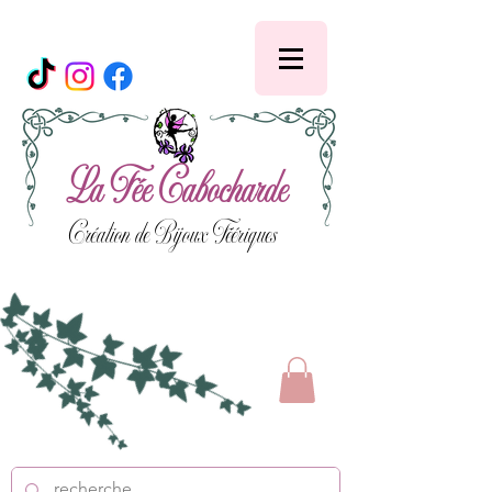
La Fée Cabocharde
Création de Bijoux Féériques