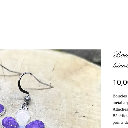
Bouc
bico
10,0
Boucles d
métal arg
Attaches
Bénéfici
points de