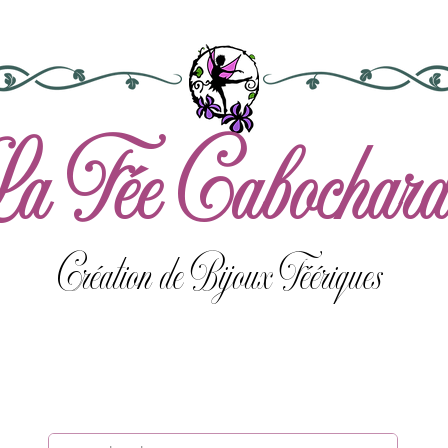
a Fée Cabochard
Création de Bijoux Féériques