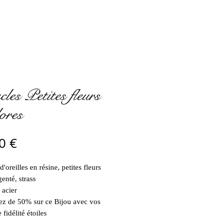
les Petites fleurs
lores
Prix
0 €
'oreilles en résine, petites fleurs
enté, strass
 acier
ez de 50% sur ce Bijou avec vos
 fidélité étoiles