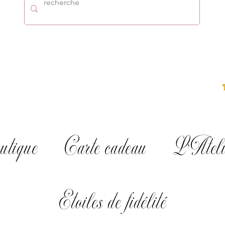
utique
Carte cadeau
L'Ateli
Etoiles de fidélité