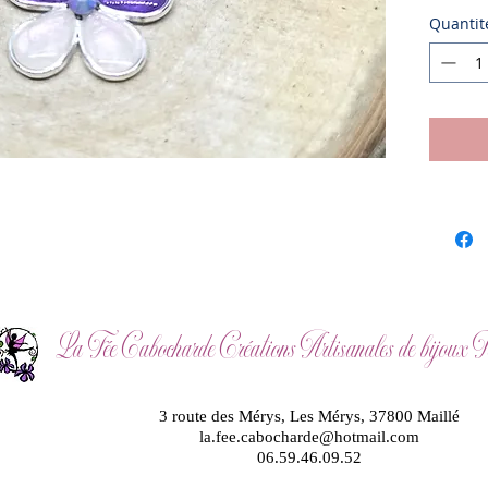
Quantit
La Fée Cabocharde Créations Artisanales de bijoux Fé
3 route des Mérys, Les Mérys, 37800 Maillé
la.fee.cabocharde@hotmail.com
06.59.46.09.52