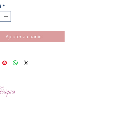
é
*
Ajouter au panier
ériques