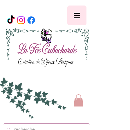
La Fée Cabocharde
Création de Bijoux Féériques