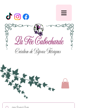
La Fée Cabocharde
Création de Bijoux Féériques