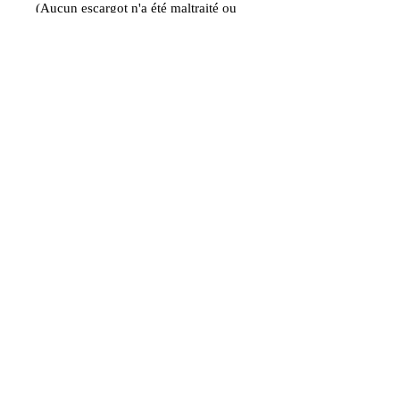
(Aucun escargot n'a été maltraité ou
délogé pour cette création)
Label Artisan d'Art
La Fée Cabocharde Créations Artisanales de bijoux Féériques
3 route des Mérys, Les Mérys, 37800 Maillé
la.fee.cabocharde@hotmail.com
06.59.46.09.52
Modalités d'envois
Paiement par CB sécurisé SUMUP, Google
Pay ou PAYPAL
Conditions générales de vente
© 2018 La fée cabocharde EI. Proudly created with
Wix.com.