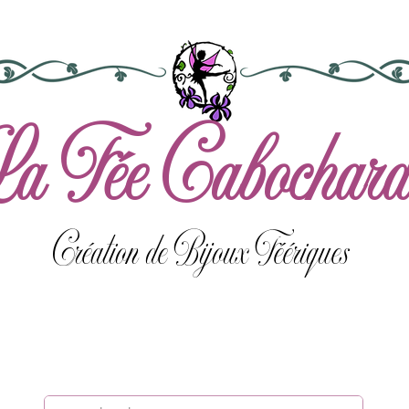
a Fée Cabochard
Création de Bijoux Féériques