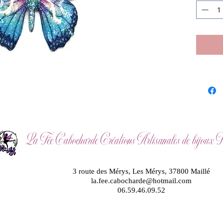
La Fée Cabocharde Créations Artisanales de bijoux Fé
3 route des Mérys, Les Mérys, 37800 Maillé
la.fee.cabocharde@hotmail.com
06.59.46.09.52