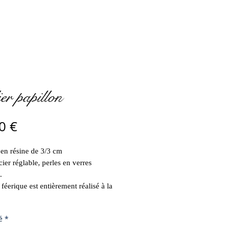
ier papillon
Prix
0 €
 en résine de 3/3 cm
cier réglable, perles en verres
.
féerique est entièrement réalisé à la
é
*