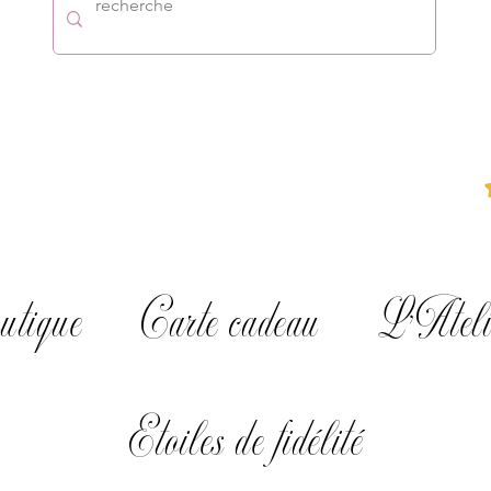
utique
Carte cadeau
L'Ateli
Etoiles de fidélité