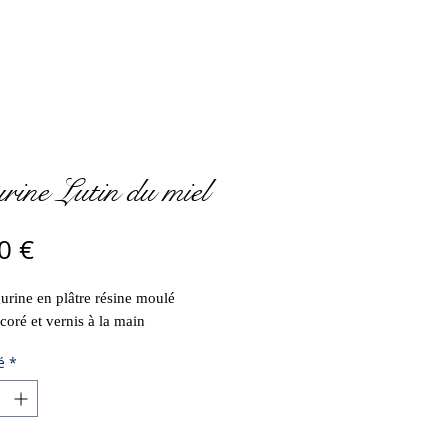
rine Lutin du miel
Prix
0 €
igurine en plâtre résine moulé
écoré et vernis à la main
é
*