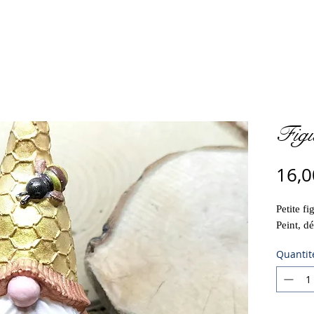
Figu
16,0
Petite f
Peint, d
Quantit