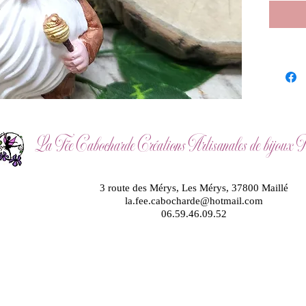
La Fée Cabocharde Créations Artisanales de bijoux Fé
3 route des Mérys, Les Mérys, 37800 Maillé
la.fee.cabocharde@hotmail.com
06.59.46.09.52