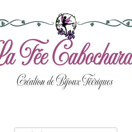
a Fée Cabochard
Création de Bijoux Féériques