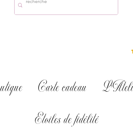
utique
Carte cadeau
L'Ateli
Etoiles de fidélité