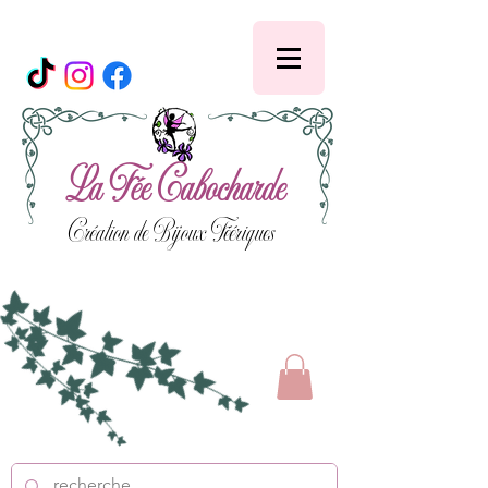
La Fée Cabocharde
Création de Bijoux Féériques